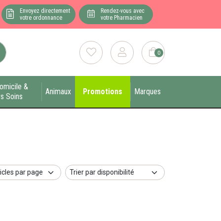
Envoyez directement
Rendez-vous avec
votre ordonnance
votre Pharmacien
0
omicile &
Animaux
Promotions
Marques
s Soins