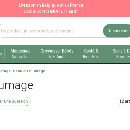
Livraison en
Belgique
et en
France
Click & Collect
GRATUIT en 2h
Rechercher
port pharmacie en ligne à votre service sur Liège
Médecines
Grossesse, Bébés
Santé &
Soins à D
ue
Naturelles
& Enfants
Bien-Etre
Premier
elage, Peau ou Plumage
lumage
r une question