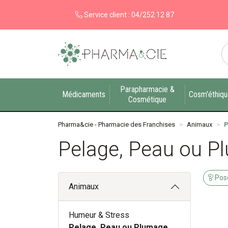
Service client :
04/252 12 87
Pharma&cie - Pharmacie des Franchises Votre ex
Parapharmacie &
Médicaments
Cosm'éthiq
Cosmétique
Pharma&cie - Pharmacie des Franchises
Animaux
P
Pelage, Peau ou P
Pose
Animaux
Humeur & Stress
Pelage, Peau ou Plumage