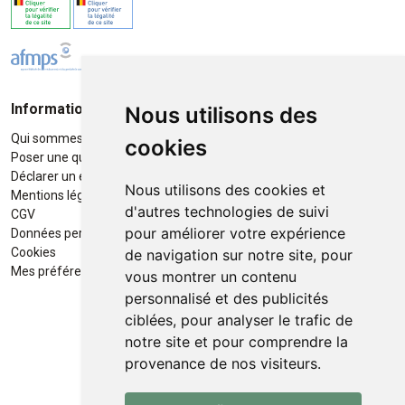
Informations
Moyens de paiement
Nous utilisons des
Qui sommes-nous ?
Paiement sécurisé
cookies
Poser une question
Déclarer un effet indésirable
Nous utilisons des cookies et
Mentions légales
d'autres technologies de suivi
CGV
pour améliorer votre expérience
Données personnelles
Retrait / Livraison
Cookies
de navigation sur notre site, pour
Retrait à la pharmacie en Click
Mes préférences Cookies
vous montrer un contenu
& Collect
personnalisé et des publicités
ciblées, pour analyser le trafic de
Livraison cyclo-urbaines à Liège
notre site et pour comprendre la
avec :
provenance de nos visiteurs.
Service professionnel et