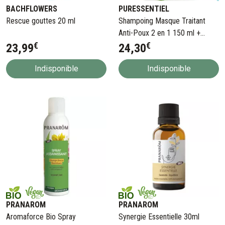
BACHFLOWERS
PURESSENTIEL
Rescue gouttes 20 ml
Shampoing Masque Traitant
Anti-Poux 2 en 1 150 ml +
€
€
Peigne
23
,
99
24
,
30
Indisponible
Indisponible
PRANAROM
PRANAROM
Aromaforce Bio Spray
Synergie Essentielle 30ml