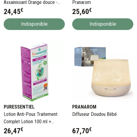
Assainissant Orange douce -
Pranarom
€
€
Ravintsara 150 ml + 50 ml
24
,
45
25
,
60
Offert
Indisponible
Indisponible
PURESSENTIEL
PRANAROM
Lotion Anti-Poux Traitement
Diffuseur Doudou Bébé
Complet Lotion 100 ml +
€
€
Peigne
26
,
47
67
,
70