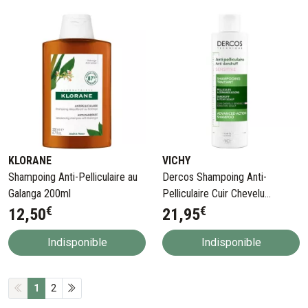
KLORANE
VICHY
Shampoing Anti-Pelliculaire au
Dercos Shampoing Anti-
Galanga 200ml
Pelliculaire Cuir Chevelu
€
€
Sensible 200 ml
12
,
50
21
,
95
Indisponible
Indisponible
1
2