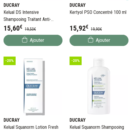
DUCRAY
DUCRAY
Kelual DS Intensive
Kertyol PSO Concentré 100 ml
Shampooing Traitant Anti-
€
€
pelliculaire 100 ml
15
,
60
15
,
92
19
,
50
€
19
,
90
€
Ajouter
Ajouter
-20%
-20%
DUCRAY
DUCRAY
Kelual Squanorm Lotion Fresh
Kelual Squanorm Shampooing