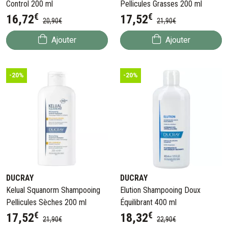
Control 200 ml
Pellicules Grasses 200 ml
€
€
16
,
72
17
,
52
20
,
90
€
21
,
90
€
Ajouter
Ajouter
-20%
-20%
DUCRAY
DUCRAY
Kelual Squanorm Shampooing
Elution Shampooing Doux
Pellicules Sèches 200 ml
Équilibrant 400 ml
€
€
17
,
52
18
,
32
21
,
90
€
22
,
90
€