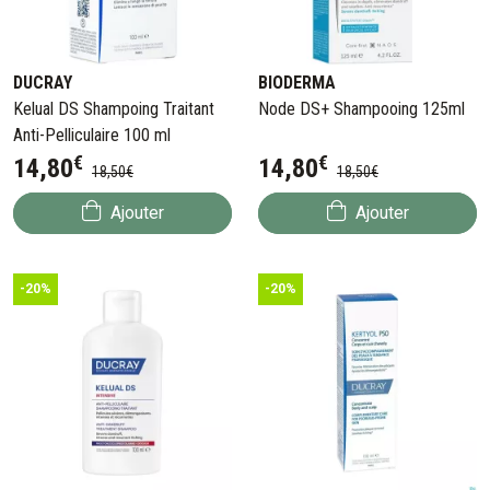
DUCRAY
BIODERMA
Kelual DS Shampoing Traitant
Node DS+ Shampooing 125ml
Anti-Pelliculaire 100 ml
€
€
14
,
80
14
,
80
18
,
50
€
18
,
50
€
Ajouter
Ajouter
-20%
-20%