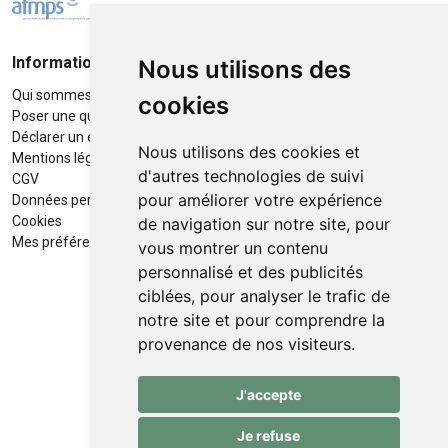
Informations
Moyens de paiement
Nous utilisons des
Qui sommes-nous ?
Paiement sécurisé
cookies
Poser une question
Déclarer un effet indésirable
Nous utilisons des cookies et
Mentions légales
d'autres technologies de suivi
CGV
pour améliorer votre expérience
Données personnelles
Retrait / Livraison
Cookies
de navigation sur notre site, pour
Retrait à la pharmacie en Click
Mes préférences Cookies
vous montrer un contenu
& Collect
personnalisé et des publicités
ciblées, pour analyser le trafic de
Livraison cyclo-urbaines à Liège
notre site et pour comprendre la
avec :
provenance de nos visiteurs.
Service professionnel et
J'accepte
écologique de livraisons rapides
et fiables.
Je refuse