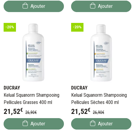
Ajouter
Ajouter
-20%
-20%
DUCRAY
DUCRAY
Kelual Squanorm Shampooing
Kelual Squanorm Shampooing
Pellicules Grasses 400 ml
Pellicules Sèches 400 ml
€
€
21
,
52
21
,
52
26
,
90
€
26
,
90
€
Ajouter
Ajouter