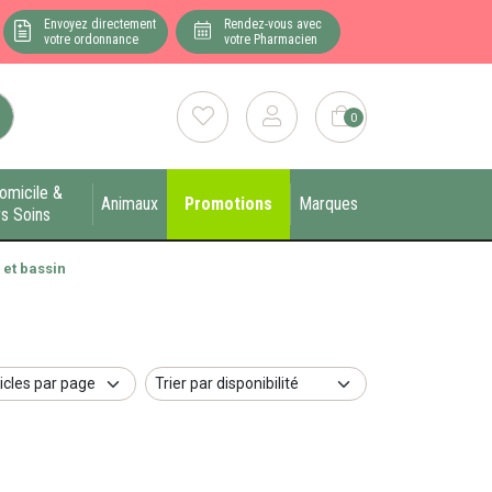
Envoyez directement
Rendez-vous avec
votre ordonnance
votre Pharmacien
0
omicile &
Animaux
Promotions
Marques
s Soins
 et bassin