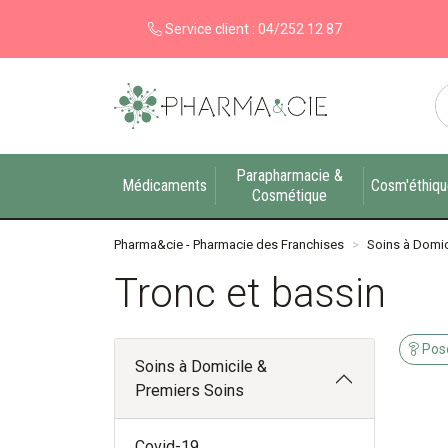
Service client :
04/252 12 87
Pharma&cie - Pharmacie des Franchises Votre ex
Parapharmacie &
Médicaments
Cosm'éthiq
Cosmétique
Pharma&cie - Pharmacie des Franchises
Soins à Domic
Tronc et bassin
Pose
Soins à Domicile &
Premiers Soins
Covid-19