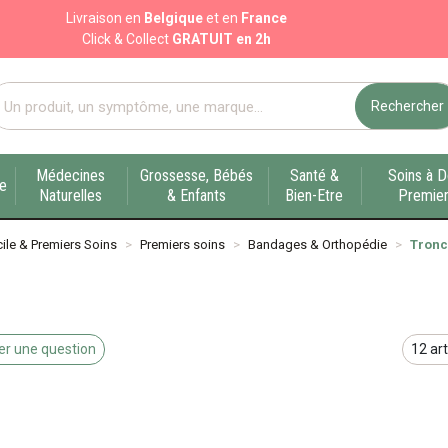
Livraison en
Belgique
et en
France
Click & Collect
GRATUIT en 2h
Rechercher
port pharmacie en ligne à votre service sur Liège
Médecines
Grossesse, Bébés
Santé &
Soins à D
ue
Naturelles
& Enfants
Bien-Etre
Premier
ile & Premiers Soins
Premiers soins
Bandages & Orthopédie
Tronc
r une question