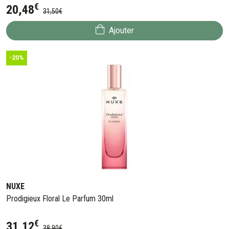
€
20
,
48
31
,
50
€
Ajouter
-20%
NUXE
Prodigieux Floral Le Parfum 30ml
€
31
,
12
38
,
90
€