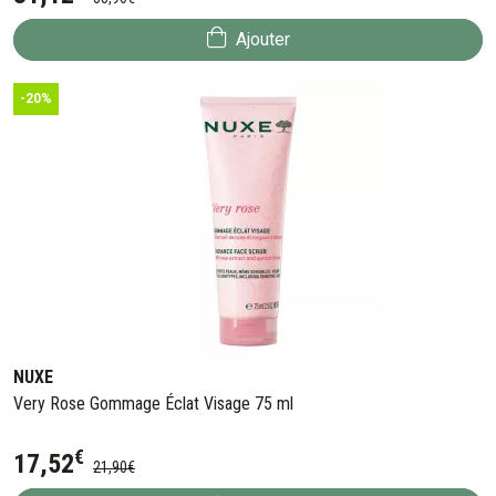
Ajouter
-20%
NUXE
Very Rose Gommage Éclat Visage 75 ml
€
17
,
52
21
,
90
€