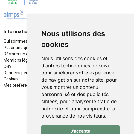
Informations
Moyens de paiement
Nous utilisons des
Qui sommes-nous ?
Paiement sécurisé
cookies
Poser une question
Déclarer un effet indésirable
Nous utilisons des cookies et
Mentions légales
d'autres technologies de suivi
CGV
pour améliorer votre expérience
Données personnelles
Retrait / Livraison
Cookies
de navigation sur notre site, pour
Retrait à la pharmacie en Click
Mes préférences Cookies
vous montrer un contenu
& Collect
personnalisé et des publicités
ciblées, pour analyser le trafic de
Livraison cyclo-urbaines à Liège
notre site et pour comprendre la
avec :
provenance de nos visiteurs.
Service professionnel et
J'accepte
écologique de livraisons rapides