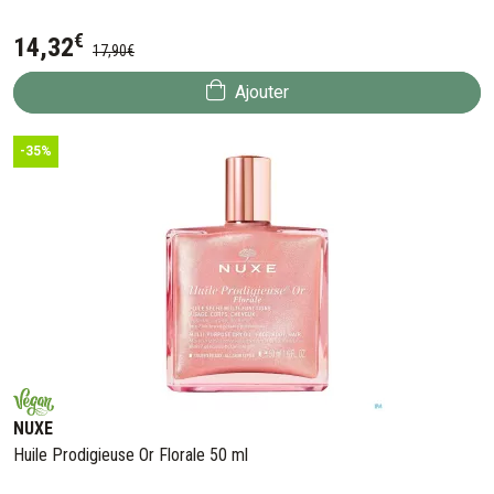
€
14
,
32
17
,
90
€
Ajouter
-35%
NUXE
Huile Prodigieuse Or Florale 50 ml