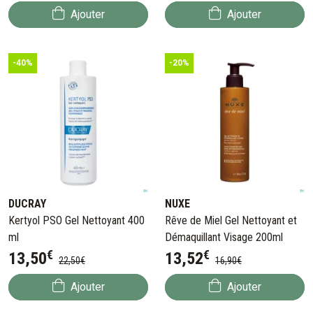
Ajouter
Ajouter
-40%
-20%
DUCRAY
NUXE
Kertyol PSO Gel Nettoyant 400
Rêve de Miel Gel Nettoyant et
ml
Démaquillant Visage 200ml
€
€
13
,
50
13
,
52
22
,
50
€
16
,
90
€
Ajouter
Ajouter