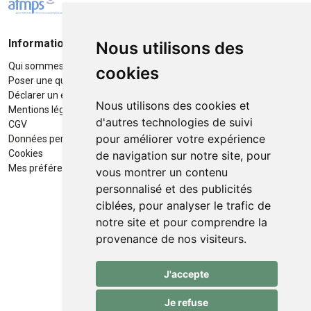
Informations
Moyens de paiement
Nous utilisons des
Qui sommes-nous ?
Paiement sécurisé
cookies
Poser une question
Déclarer un effet indésirable
Nous utilisons des cookies et
Mentions légales
d'autres technologies de suivi
CGV
pour améliorer votre expérience
Données personnelles
Retrait / Livraison
Cookies
de navigation sur notre site, pour
Retrait à la pharmacie en Click
Mes préférences Cookies
vous montrer un contenu
& Collect
personnalisé et des publicités
ciblées, pour analyser le trafic de
Livraison cyclo-urbaines à Liège
notre site et pour comprendre la
avec :
provenance de nos visiteurs.
Service professionnel et
J'accepte
écologique de livraisons rapides
et fiables.
Je refuse