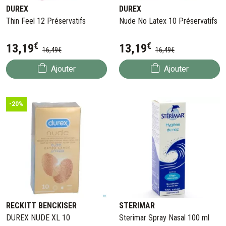
DUREX
DUREX
Thin Feel 12 Préservatifs
Nude No Latex 10 Préservatifs
€
€
13
,
19
13
,
19
16
,
49
€
16
,
49
€
Ajouter
Ajouter
-20%
RECKITT BENCKISER
STERIMAR
DUREX NUDE XL 10
Sterimar Spray Nasal 100 ml