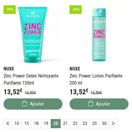
-20%
-20%
NUXE
NUXE
Zinc Power Gelée Nettoyante
Zinc Power Lotion Purifiante
Purifiante 150ml
200 ml
€
€
13
,
52
13
,
52
16
,
90
€
16
,
90
€
Ajouter
Ajouter
10
15
18
19
20
21
22
23
25
30