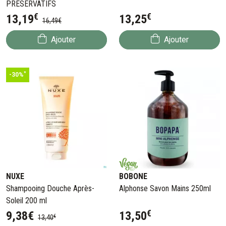
PRESERVATIFS
€
€
13
,
19
13
,
25
16
,
49
€
Ajouter
Ajouter
*
-30%
NUXE
BOBONE
Shampooing Douche Après-
Alphonse Savon Mains 250ml
Soleil 200 ml
€
9
,
38
€
13
,
50
€
13
,
40