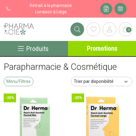
Retrait à la pharmacie
Livraison à Liège
0
Pharma&cie - Pharmacie des Franchises Votre export pharmacie
Promotions
Produits
Parapharmacie & Cosmétique
Menu/Filtres
-20%
-20%