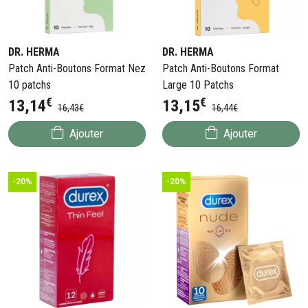
DR. HERMA
DR. HERMA
Patch Anti-Boutons Format Nez
Patch Anti-Boutons Format
10 patchs
Large 10 Patchs
€
€
13
,
14
13
,
15
16
,
43
€
16
,
44
€
Ajouter
Ajouter
-20%
-20%