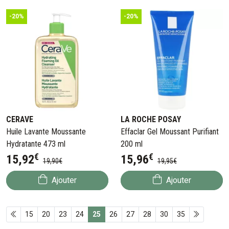
-20%
-20%
CERAVE
LA ROCHE POSAY
Huile Lavante Moussante
Effaclar Gel Moussant Purifiant
Hydratante 473 ml
200 ml
€
€
15
,
92
15
,
96
19
,
90
€
19
,
95
€
Ajouter
Ajouter
15
20
23
24
25
26
27
28
30
35