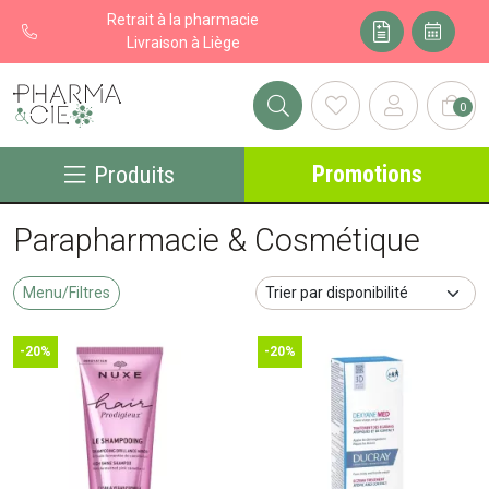
Retrait à la pharmacie
Livraison à Liège
0
Pharma&cie - Pharmacie des Franchises Votre export pharmacie
Promotions
Produits
Parapharmacie & Cosmétique
Menu/Filtres
-20%
-20%