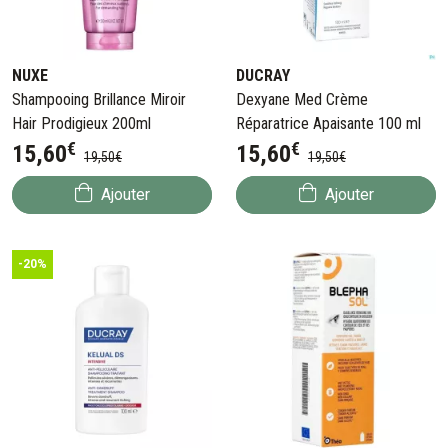
NUXE
DUCRAY
Shampooing Brillance Miroir
Dexyane Med Crème
Hair Prodigieux 200ml
Réparatrice Apaisante 100 ml
€
€
15
,
60
15
,
60
19
,
50
€
19
,
50
€
Ajouter
Ajouter
-20%