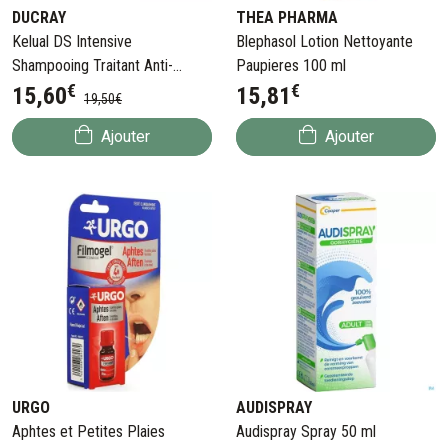
DUCRAY
THEA PHARMA
Kelual DS Intensive
Blephasol Lotion Nettoyante
Shampooing Traitant Anti-
Paupieres 100 ml
€
€
pelliculaire 100 ml
15
,
60
15
,
81
19
,
50
€
Ajouter
Ajouter
URGO
AUDISPRAY
Aphtes et Petites Plaies
Audispray Spray 50 ml