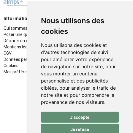
Informations
Moyens de paiement
Nous utilisons des
Qui sommes-nous ?
Paiement sécurisé
cookies
Poser une question
Déclarer un effet indésirable
Nous utilisons des cookies et
Mentions légales
d'autres technologies de suivi
CGV
pour améliorer votre expérience
Données personnelles
Retrait / Livraison
Cookies
de navigation sur notre site, pour
Retrait à la pharmacie en Click
Mes préférences Cookies
vous montrer un contenu
& Collect
personnalisé et des publicités
ciblées, pour analyser le trafic de
Livraison cyclo-urbaines à Liège
notre site et pour comprendre la
avec :
provenance de nos visiteurs.
Service professionnel et
J'accepte
écologique de livraisons rapides
et fiables.
Je refuse