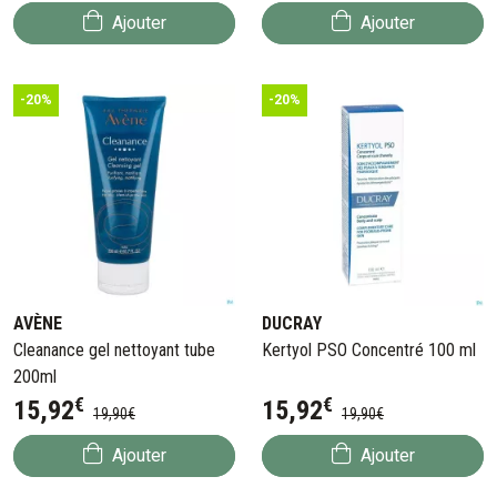
Ajouter
Ajouter
-20%
-20%
AVÈNE
DUCRAY
Cleanance gel nettoyant tube
Kertyol PSO Concentré 100 ml
200ml
€
€
15
,
92
15
,
92
19
,
90
€
19
,
90
€
Ajouter
Ajouter