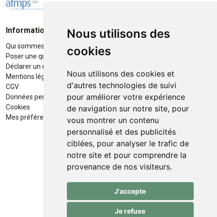
Informations
Moyens de paiement
Nous utilisons des
Qui sommes-nous ?
Paiement sécurisé
cookies
Poser une question
Déclarer un effet indésirable
Nous utilisons des cookies et
Mentions légales
d'autres technologies de suivi
CGV
pour améliorer votre expérience
Données personnelles
Retrait / Livraison
Cookies
de navigation sur notre site, pour
Retrait à la pharmacie en Click
Mes préférences Cookies
vous montrer un contenu
& Collect
personnalisé et des publicités
ciblées, pour analyser le trafic de
Livraison cyclo-urbaines à Liège
notre site et pour comprendre la
avec :
provenance de nos visiteurs.
Service professionnel et
J'accepte
écologique de livraisons rapides
et fiables.
Je refuse