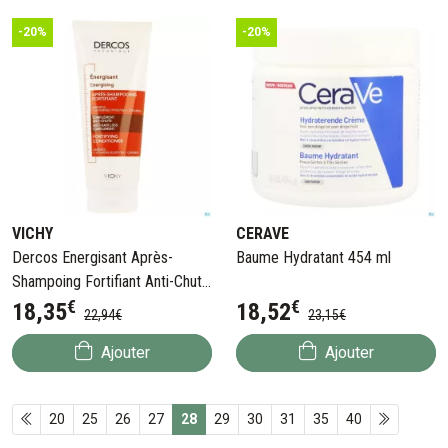
-20%
-20%
VICHY
CERAVE
Dercos Energisant Après-
Baume Hydratant 454 ml
Shampoing Fortifiant Anti-Chute
€
€
200 ml
18
,
35
18
,
52
22
,
94
€
23
,
15
€
Ajouter
Ajouter
20
25
26
27
28
29
30
31
35
40