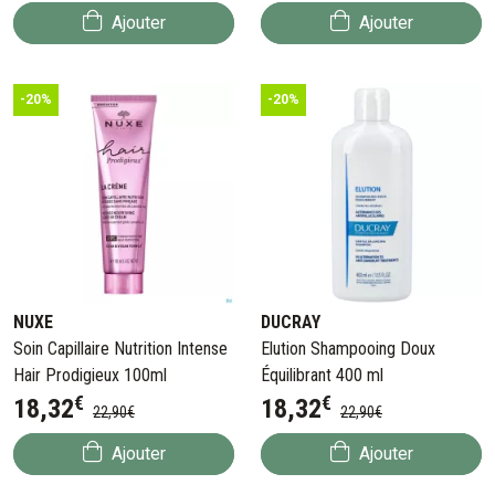
Ajouter
Ajouter
-20%
-20%
NUXE
DUCRAY
Soin Capillaire Nutrition Intense
Elution Shampooing Doux
Hair Prodigieux 100ml
Équilibrant 400 ml
€
€
18
,
32
18
,
32
22
,
90
€
22
,
90
€
Ajouter
Ajouter