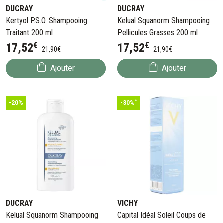
DUCRAY
DUCRAY
Kertyol P.S.O. Shampooing
Kelual Squanorm Shampooing
Traitant 200 ml
Pellicules Grasses 200 ml
€
€
17
,
52
17
,
52
21
,
90
€
21
,
90
€
Ajouter
Ajouter
*
-20%
-30%
DUCRAY
VICHY
Kelual Squanorm Shampooing
Capital Idéal Soleil Coups de