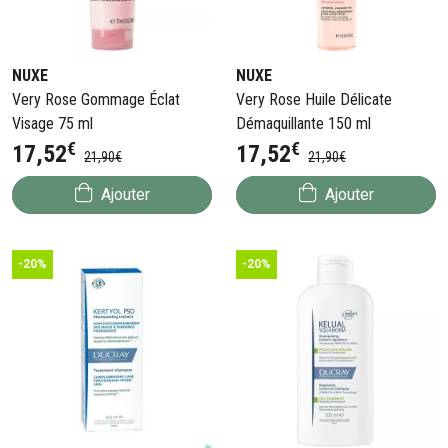
NUXE
NUXE
Very Rose Gommage Éclat
Very Rose Huile Délicate
Visage 75 ml
Démaquillante 150 ml
€
€
17
,
52
17
,
52
21
,
90
€
21
,
90
€
Ajouter
Ajouter
-20%
-20%