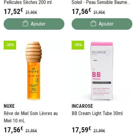
Pellicules Sèches 200 ml
Soleil - Peau Sensible Baume
€
€
100 ml
17
,
52
17
,
56
21
,
90
€
21
,
95
€
Ajouter
Ajouter
-20%
-20%
NUXE
INCAROSE
Rêve de Miel Soin Lèvres au
BB Cream Light Tube 30ml
Miel 10 mL
€
€
17
,
56
17
,
59
21
,
95
€
21
,
99
€