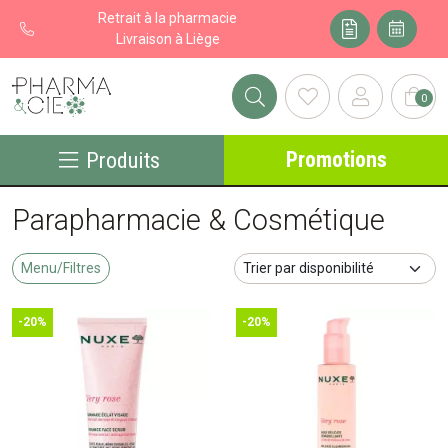
Retrait à la pharmacie
Livraison à Liège
0
Pharma&cie - Pharmacie des Franchises Votre export pharmacie
Promotions
Produits
Parapharmacie & Cosmétique
Menu/Filtres
-20%
-20%