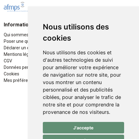
Informations
Moyens de paiement
Nous utilisons des
Qui sommes-nous ?
Paiement sécurisé
cookies
Poser une question
Déclarer un effet indésirable
Nous utilisons des cookies et
Mentions légales
d'autres technologies de suivi
CGV
pour améliorer votre expérience
Données personnelles
Retrait / Livraison
Cookies
de navigation sur notre site, pour
Retrait à la pharmacie en Click
Mes préférences Cookies
vous montrer un contenu
& Collect
personnalisé et des publicités
ciblées, pour analyser le trafic de
Livraison cyclo-urbaines à Liège
notre site et pour comprendre la
avec :
provenance de nos visiteurs.
Service professionnel et
J'accepte
écologique de livraisons rapides
et fiables.