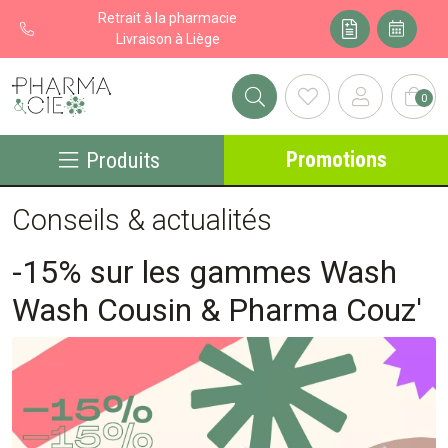
Retrait à la pharmacie
Livraison à Liège
0
Pharma&cie - Pharmacie des Franchises Votre export pharmacie
Promotions
Produits
Conseils & actualités
-15% sur les gammes Wash
Wash Cousin & Pharma Couz'