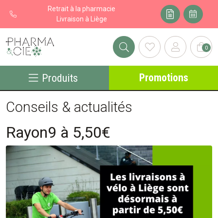
Retrait à la pharmacie
Livraison à Liège
0
Pharma&cie - Pharmacie des Franchises Votre export pharmacie
Promotions
Produits
Conseils & actualités
Rayon9 à 5,50€