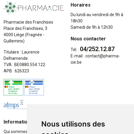
Horaires
Du lundi au vendredi de 9h à
18h30
Pharmacie des Franchises
Samedi de 9h à 12h30
Place des Franchises, 3
4000 Liège (Fragnée -
Nous contacter
Guillemins)
04/252.12.87
Tél. :
Titulaire : Laurence
E-mail :
contact
@
pharma-
Delhamende
cie.be
TVA : BE0880.554.122
APB : 626323
Informations
Moyens de paiement
Nous utilisons des
Qui sommes-nous ?
Paiement sécurisé