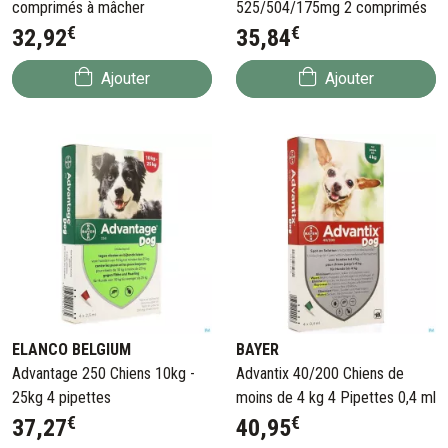
comprimés à mâcher
525/504/175mg 2 comprimés
€
€
32
,
92
35
,
84
Ajouter
Ajouter
ELANCO BELGIUM
BAYER
Advantage 250 Chiens 10kg -
Advantix 40/200 Chiens de
25kg 4 pipettes
moins de 4 kg 4 Pipettes 0,4 ml
€
€
37
,
27
40
,
95