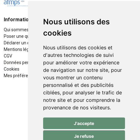
Informations
Moyens de paiement
Nous utilisons des
Qui sommes-nous ?
Paiement sécurisé
cookies
Poser une question
Déclarer un effet indésirable
Nous utilisons des cookies et
Mentions légales
d'autres technologies de suivi
CGV
pour améliorer votre expérience
Données personnelles
Retrait / Livraison
Cookies
de navigation sur notre site, pour
Retrait à la pharmacie en Click
Mes préférences Cookies
vous montrer un contenu
& Collect
personnalisé et des publicités
ciblées, pour analyser le trafic de
Livraison cyclo-urbaines à Liège
notre site et pour comprendre la
avec :
provenance de nos visiteurs.
Service professionnel et
J'accepte
écologique de livraisons rapides
et fiables.
Je refuse