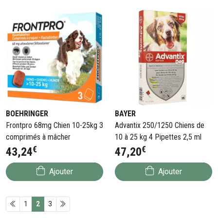
BOEHRINGER
BAYER
Frontpro 68mg Chien 10-25kg 3
Advantix 250/1250 Chiens de
comprimés à mâcher
10 à 25 kg 4 Pipettes 2,5 ml
€
€
43
,
24
47
,
20
Ajouter
Ajouter
1
2
3