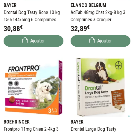
BAYER
ELANCO BELGIUM
Drontal Dog Tasty Bone 10 kg
AdTab 48mg Chat 2kg-8 kg 3
150/144/5mg 6 Comprimés
Comprimés à Croquer
€
€
30
,
88
32
,
89
Ajouter
Ajouter
BOEHRINGER
BAYER
Frontpro 11mg Chien 2-4kg 3
Drontal Large Dog Tasty