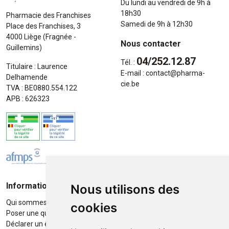
Du lundi au vendredi de 9h à
18h30
Pharmacie des Franchises
Samedi de 9h à 12h30
Place des Franchises, 3
4000 Liège (Fragnée -
Nous contacter
Guillemins)
04/252.12.87
Tél. :
Titulaire : Laurence
E-mail :
contact
@
pharma-
Delhamende
cie.be
TVA : BE0880.554.122
APB : 626323
Informations
Moyens de paiement
Nous utilisons des
Qui sommes-nous ?
Paiement sécurisé
cookies
Poser une question
Déclarer un effet indésirable