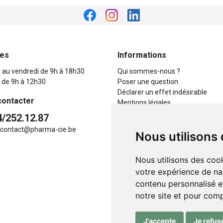
res
Informations
i au vendredi de 9h à 18h30
Qui sommes-nous ?
 de 9h à 12h30
Poser une question
Déclarer un effet indésirable
contacter
Mentions légales
CGV
4/252.12.87
Données personnelles
contact
@
pharma-cie.be
Nous utilisons
Cookies
Mes préférences Cookies
Nous utilisons des cook
votre expérience de na
contenu personnalisé et
notre site et pour com
J'accepte
Je refus