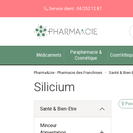
Service client :
04/252 12 87
Pharma&cie - Pharmacie des Franchises Votre ex
Parapharmacie &
Médicaments
Cosm'éthiq
Cosmétique
Pharma&cie - Pharmacie des Franchises
Santé & Bien-
Silicium
Pose
Santé & Bien-Etre
Minceur
Alimentation