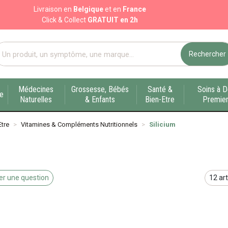
Livraison en
Belgique
et en
France
Click & Collect
GRATUIT en 2h
Rechercher
port pharmacie en ligne à votre service sur Liège
Médecines
Grossesse, Bébés
Santé &
Soins à D
ue
Naturelles
& Enfants
Bien-Etre
Premier
Etre
Vitamines & Compléments Nutritionnels
Silicium
r une question