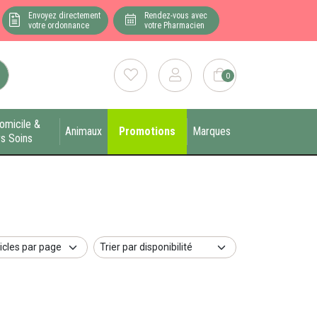
Envoyez directement
Rendez-vous avec
votre ordonnance
votre Pharmacien
0
omicile &
Animaux
Promotions
Marques
s Soins