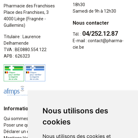
18h30
Pharmacie des Franchises
Samedi de 9h à 12h30
Place des Franchises, 3
4000 Liège (Fragnée -
Nous contacter
Guillemins)
04/252.12.87
Tél. :
Titulaire : Laurence
E-mail :
contact
@
pharma-
Delhamende
cie.be
TVA : BE0880.554.122
APB : 626323
Informations
Moyens de paiement
Nous utilisons des
Qui sommes-nous ?
Paiement sécurisé
cookies
Poser une question
Déclarer un effet indésirable
Nous utilisons des cookies et
Mentions légales