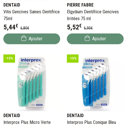
DENTAID
PIERRE FABRE
Vitis Gencives Saines Dentifrice
Elgydium Dentifrice Gencives
75ml
Irritées 75 ml
€
€
5
,
44
5
,
52
6
,
80
€
6
,
90
€
Ajouter
Ajouter
-15%
-15%
DENTAID
DENTAID
Interprox Plus Micro Verte
Interprox Plus Conique Bleu