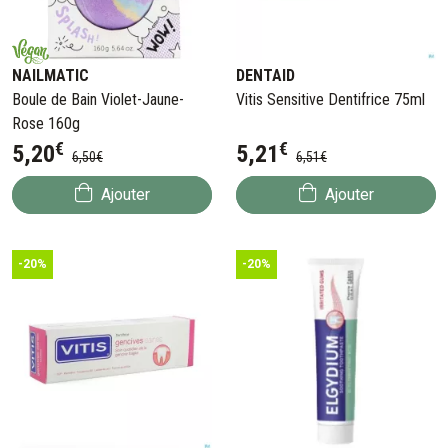
NAILMATIC
DENTAID
Boule de Bain Violet-Jaune-
Vitis Sensitive Dentifrice 75ml
Rose 160g
€
€
5
,
20
5
,
21
6
,
50
€
6
,
51
€
Ajouter
Ajouter
-20%
-20%