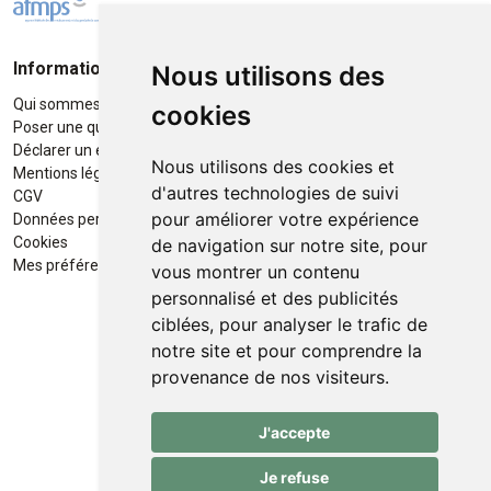
Informations
Moyens de paiement
Nous utilisons des
Qui sommes-nous ?
Paiement sécurisé
cookies
Poser une question
Déclarer un effet indésirable
Nous utilisons des cookies et
Mentions légales
d'autres technologies de suivi
CGV
pour améliorer votre expérience
Données personnelles
Retrait / Livraison
Cookies
de navigation sur notre site, pour
Retrait à la pharmacie en Click
Mes préférences Cookies
vous montrer un contenu
& Collect
personnalisé et des publicités
ciblées, pour analyser le trafic de
Livraison cyclo-urbaines à Liège
notre site et pour comprendre la
avec :
provenance de nos visiteurs.
Service professionnel et
J'accepte
écologique de livraisons rapides
et fiables.
Je refuse