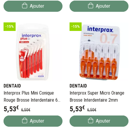
Ajouter
Ajouter
-15%
-15%
DENTAID
DENTAID
Interprox Plus Mini Conique
Interprox Super Micro Orange
Rouge Brosse Interdentaire 6
Brosse Interdentaire 2mm
€
€
pièces
5
,
53
5
,
53
6
,
50
€
6
,
50
€
Ajouter
Ajouter