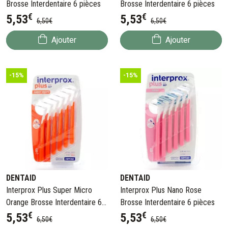
Brosse Interdentaire 6 pièces
Brosse Interdentaire 6 pièces
€
€
5
,
53
5
,
53
6
,
50
€
6
,
50
€
Ajouter
Ajouter
-15%
-15%
DENTAID
DENTAID
Interprox Plus Super Micro
Interprox Plus Nano Rose
Orange Brosse Interdentaire 6
Brosse Interdentaire 6 pièces
€
€
pièces
5
,
53
5
,
53
6
,
50
€
6
,
50
€