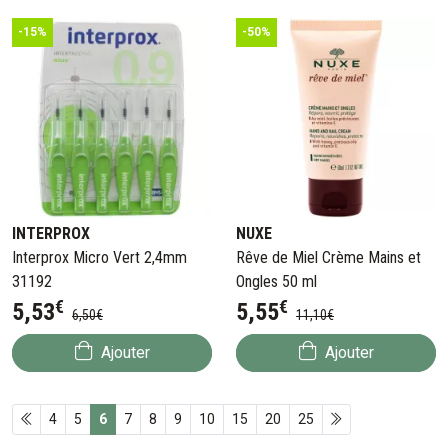
-15%
-50%
INTERPROX
NUXE
Interprox Micro Vert 2,4mm
Rêve de Miel Crème Mains et
31192
Ongles 50 ml
€
€
5
,
53
5
,
55
6
,
50
€
11
,
10
€
Ajouter
Ajouter
4
5
6
7
8
9
10
15
20
25